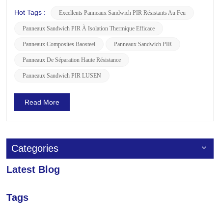
lot spécialement personnalisé de Panneaux sandwich PIR
(Polyisocyanurate) à une usine pharmaceutique de premier
Hot Tags :
Excellents Panneaux Sandwich PIR Résistants Au Feu
plan. Cette livraison incarne non seulement notre
Panneaux Sandwich PIR À Isolation Thermique Efficace
engagement envers des...
Panneaux Composites Baosteel
Panneaux Sandwich PIR
Panneaux De Séparation Haute Résistance
Panneaux Sandwich PIR LUSEN
Read More
Categories
Latest Blog
Tags