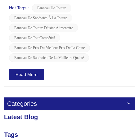
pour de nombreux projets de construction. Plongeons dans
la structure, les avantages des panneaux de toit PIR et
Hot Tags :
Panneau De Toiture
offrons des conseils sur la façon de sélectionner les
Panneau De Sandwich À La Toiture
meilleurs. Struct...
Panneau De Toiture D'usine Alimentaire
Panneau De Toit Compétitif
Panneau De Prix Du Meilleur Prix De La Chine
Panneau De Sandwich De La Meilleure Qualité
Read More
Categories
Latest Blog
Tags