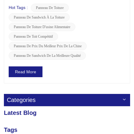
pour de nombreux projets de construction. Plongeons dans
la structure, les avantages des panneaux de toit PIR et
Hot Tags :
Panneau De Toiture
offrons des conseils sur la façon de sélectionner les
Panneau De Sandwich À La Toiture
meilleurs. Struct...
Panneau De Toiture D'usine Alimentaire
Panneau De Toit Compétitif
Panneau De Prix Du Meilleur Prix De La Chine
Panneau De Sandwich De La Meilleure Qualité
Read More
Categories
Latest Blog
Tags