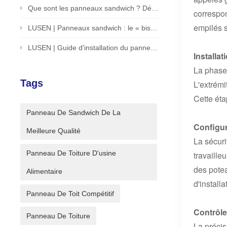
Que sont les panneaux sandwich ? Dévoilement d'une solution innovante pour les bâtiments et les structures
correspon
empilés s
LUSEN | Panneaux sandwich : le « biscuit sandwich » du monde architectural
LUSEN | Guide d'installation du panneau sandwich à déverrouillage en une seconde
Installa
La phase 
Tags
L'extrémi
Cette éta
Panneau De Sandwich De La
Configur
Meilleure Qualité
La sécuri
Panneau De Toiture D'usine
travaille
des potea
Alimentaire
d'installa
Panneau De Toit Compétitif
Contrôle 
Panneau De Toiture
La précis