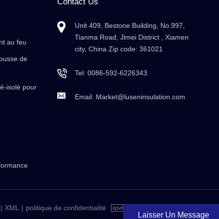
Contact Us
Unit 409, Bestone Building, No.997,
Tianma Road, Jimei District , Xiamen
nt au feu
city, China Zip code: 361021
mousse de
Tel:
0086-592-6226343
é-isolé pour
Email:
Market@luseninsulation.com
rformance
|
XML
|
politique de confidentialité
Laisser Un Message