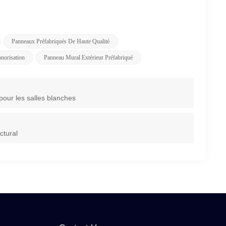
Panneaux Préfabriqués De Haute Qualité
norisation
Panneau Mural Extérieur Préfabriqué
pour les salles blanches
ctural