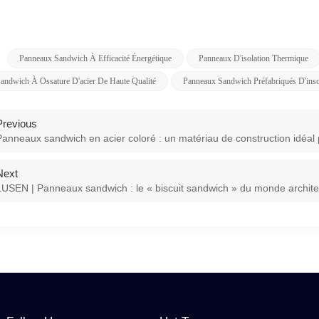
Panneaux Sandwich À Efficacité Énergétique
Panneaux D'isolation Thermique
andwich À Ossature D'acier De Haute Qualité
Panneaux Sandwich Préfabriqués D'inso
Previous
Panneaux sandwich en acier coloré : un matériau de construction idéal 
Next
LUSEN | Panneaux sandwich : le « biscuit sandwich » du monde archite