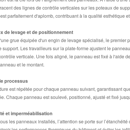
tracent des lignes de contrôle verticales sur les poteaux de sup
st parfaitement d'aplomb, contribuant à la qualité esthétique et f
 de levage et de positionnement
d'une grue équipée d'un engin de levage spécialisé, le premier
 support. Les travailleurs sur la plate-forme ajustent le pannea
contrôle verticale. Une fois aligné, le panneau est fixé à l'aide 
panneau et le montant.
le processus
dure est répétée pour chaque panneau suivant, garantissant qu
ée. Chaque panneau est soulevé, positionné, ajusté et fixé jusqu
té et imperméabilisation
tous les panneaux installés, l’attention se porte sur l’étanchéité
tenir les performances thermiques du bâtiment et éviter les infil