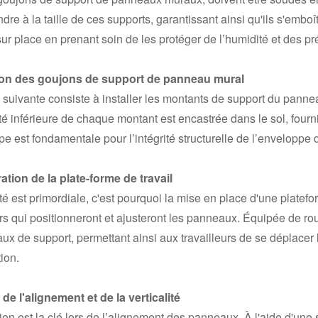
dre à la taille de ces supports, garantissant ainsi qu'ils s'emboî
ur place en prenant soin de les protéger de l’humidité et des pré
tion des goujons de support de panneau mural
suivante consiste à installer les montants de support du pannea
té inférieure de chaque montant est encastrée dans le sol, fou
pe est fondamentale pour l’intégrité structurelle de l’enveloppe 
ation de la plate-forme de travail
té est primordiale, c'est pourquoi la mise en place d'une platefo
urs qui positionneront et ajusteront les panneaux. Équipée de ro
ux de support, permettant ainsi aux travailleurs de se déplacer
tion.
de l'alignement et de la verticalité
ion est la clé lors de l’alignement des panneaux. À l'aide d'une 