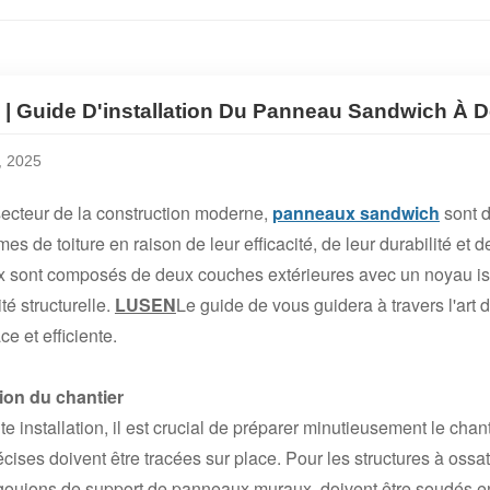
| Guide D'installation Du Panneau Sandwich À 
, 2025
ecteur de la construction moderne,
panneaux sandwich
sont d
mes de toiture en raison de leur efficacité, de leur durabilité et
sont composés de deux couches extérieures avec un noyau isolan
rité structurelle.
LUSEN
Le guide de vous guidera à travers l'art
ace et efficiente.
ion du chantier
te installation, il est crucial de préparer minutieusement le cha
écises doivent être tracées sur place. Pour les structures à ossat
goujons de support de panneaux muraux, doivent être soudés e