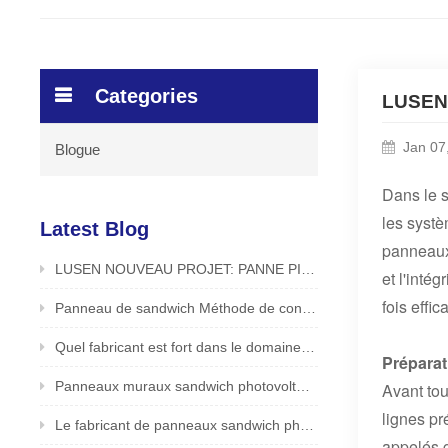
Categories
LUSEN 
Jan 07
Blogue
Dans le s
les systè
Latest Blog
panneaux 
LUSEN NOUVEAU PROJET: PANNE PIR SANDWICH POUR Application du toit en usine alimentaire / boisson
et l'intég
fois effic
Panneau de sandwich Méthode de construction de mur extérieur Lusen Factory dévoilé
Quel fabricant est fort dans le domaine des panneaux sandwich photovoltaïques ? Producteur fiable et sûr - LUSEN
Préparat
Panneaux muraux sandwich photovoltaïques innovants par LUSEN (Xiamen) Co., Ltd.
Avant tou
lignes pr
Le fabricant de panneaux sandwich photovoltaïques en Chine est-il bon ? Le fabricant d'origine LUSEN prend en charge la personnalisation
appelés 