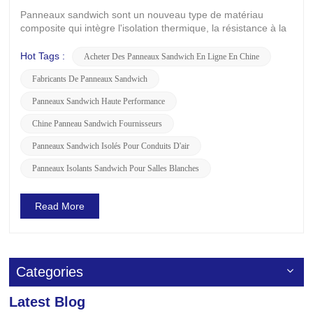
Panneaux sandwich sont un nouveau type de matériau
composite qui intègre l'isolation thermique, la résistance à la
chaleur, la protection incendie et les capacités portantes. En
raison de leurs propriétés uniques et de leur large
Hot Tags :
Acheter Des Panneaux Sandwich En Ligne En Chine
applicabilité, ils ont démontré un excellent potentiel dans
Fabricants De Panneaux Sandwich
divers do...
Panneaux Sandwich Haute Performance
Chine Panneau Sandwich Fournisseurs
Panneaux Sandwich Isolés Pour Conduits D'air
Panneaux Isolants Sandwich Pour Salles Blanches
Read More
Categories
Latest Blog