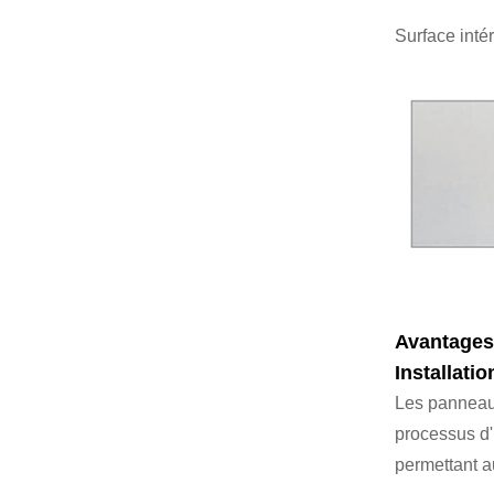
Surface inté
Avantages 
Installati
Les panneaux
processus d'
permettant au