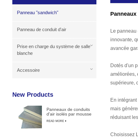
Panneau "sandwich"
Panneaux s
Panneau de conduit d'air
Le panneau 
innovante, q
Prise en charge du système de salle
avancée gara
blanche
Dotés d'un p
Accessoire
améliorées, 
supérieure, 
New Products
En intégrant
mais génèren
Panneaux de conduits
d'air isolés par mousse
réduisant le
PU durable et légère
READ MORE
Choisissez L