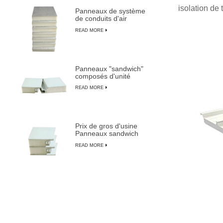
isolation de
Panneaux de système
de conduits d'air
centraux pré-isolés en
READ MORE
mousse PU composite
Panneaux "sandwich"
composés d'unité
centrale isolés ignifuges
READ MORE
imperméables
personnalisables
Prix de gros d'usine
Panneaux sandwich
pré-isolés les plus
READ MORE
durables de LUSEN
Porte insonorisée pour
salle blanche avec
cadre en aluminium
READ MORE
pour la fabrication de
semi-conducteurs