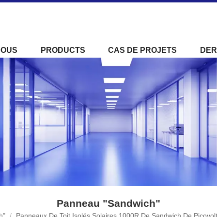
NOUS
PRODUCTS
CAS DE PROJETS
DER
Panneau "sandwich"
h"
/
Panneaux De Toit Isolés Solaires 1000R De Sandwich De Picovol