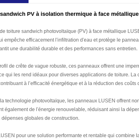
andwich PV à isolation thermique à face métallique
de toiture sandwich photovoltaïque (PV) à face métallique LU
ui empêche efficacement l'infiltration d'eau et protège le pannea
ntit une durabilité durable et des performances sans entretien.
rofil de crête de vague robuste, ces panneaux offrent une imper
ce qui les rend idéaux pour diverses applications de toiture. La
contribuant à l’efficacité énergétique et à la réduction des coût
 la technologie photovoltaïque, les panneaux LUSEN offrent non 
t également de l'énergie renouvelable, réduisant ainsi la dép
s dépenses globales de construction.
USEN pour une solution performante et rentable qui combine la 