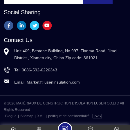
Social Sharing
Contact Us
Unit 409, Bestone Building, No.997, Tianma Road, Jimei
District , Xiamen city, China Zip code: 361021
Tel:
0086-592-6226343
Email:
Market@luseninsulation.com
© 2026 MATÉRIAUX DE CONSTRUCTION D'ISOLATION LUSEN CO.LTD All
Rights Reserved
Blogue
|
Sitemap
|
XML
|
politique de confidentialité