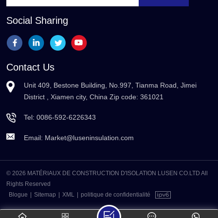
Social Sharing
Contact Us
Unit 409, Bestone Building, No.997, Tianma Road, Jimei
District , Xiamen city, China Zip code: 361021
Tel:
0086-592-6226343
Email:
Market@luseninsulation.com
© 2026 MATÉRIAUX DE CONSTRUCTION D'ISOLATION LUSEN CO.LTD All
Rights Reserved
Blogue
|
Sitemap
|
XML
|
politique de confidentialité