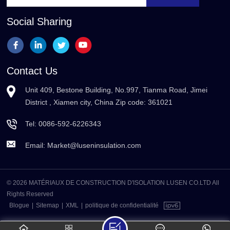
Social Sharing
Contact Us
Unit 409, Bestone Building, No.997, Tianma Road, Jimei
District , Xiamen city, China Zip code: 361021
Tel:
0086-592-6226343
Email:
Market@luseninsulation.com
© 2026 MATÉRIAUX DE CONSTRUCTION D'ISOLATION LUSEN CO.LTD All
Rights Reserved
Blogue
|
Sitemap
|
XML
|
politique de confidentialité