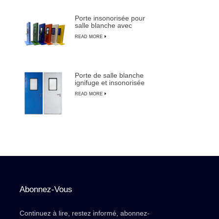
Porte insonorisée pour
salle blanche avec
cadre en aluminium
READ MORE
pour la fabrication de
semi-conducteurs
Porte de salle blanche
ignifuge et insonorisée
de haute qualité avec
READ MORE
commande manuelle
Abonnez-Vous
Continuez à lire, restez informé, abonnez-