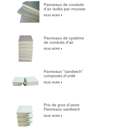
Panneaux de conduits
d'air isolés par mousse
PU durable et légère
READ MORE
Panneaux de système
de conduits d'air
centraux pré-isolés en
READ MORE
mousse PU composite
Panneaux "sandwich"
composés d'unité
centrale isolés ignifuges
READ MORE
imperméables
personnalisables
Prix de gros d'usine
Panneaux sandwich
pré-isolés les plus
READ MORE
durables de LUSEN