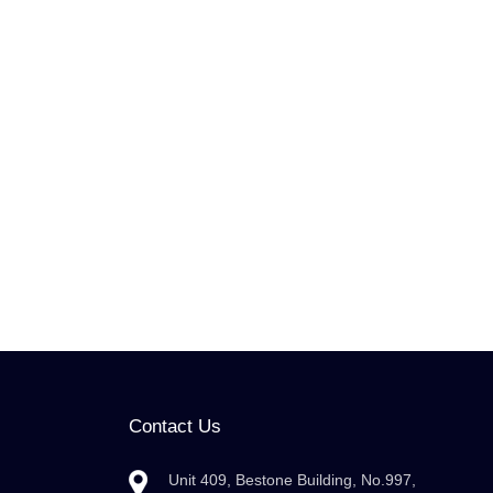
Contact Us
Unit 409, Bestone Building, No.997,