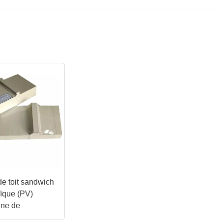
e toit sandwich
aïque (PV)
ine de
e de verre 950R