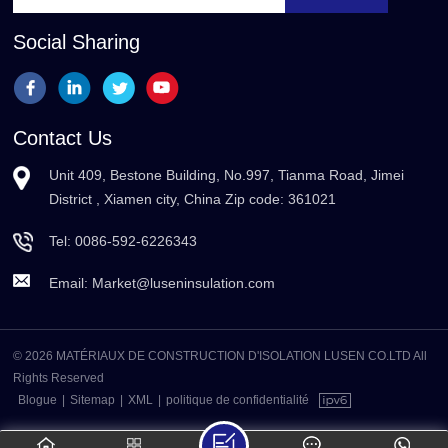
Social Sharing
Contact Us
Unit 409, Bestone Building, No.997, Tianma Road, Jimei
District , Xiamen city, China Zip code: 361021
Tel:
0086-592-6226343
Email:
Market@luseninsulation.com
© 2026 MATÉRIAUX DE CONSTRUCTION D'ISOLATION LUSEN CO.LTD All
Rights Reserved
Blogue
|
Sitemap
|
XML
|
politique de confidentialité