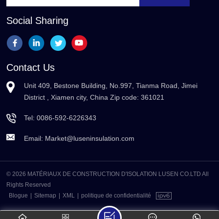
Social Sharing
Contact Us
Unit 409, Bestone Building, No.997, Tianma Road, Jimei
District , Xiamen city, China Zip code: 361021
Tel:
0086-592-6226343
Email:
Market@luseninsulation.com
© 2026 MATÉRIAUX DE CONSTRUCTION D'ISOLATION LUSEN CO.LTD All
Rights Reserved
Blogue
|
Sitemap
|
XML
|
politique de confidentialité