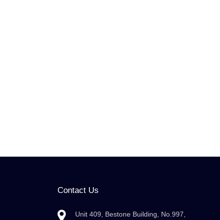
Contact Us
Unit 409, Bestone Building, No.997,