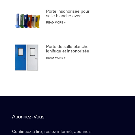
Porte insonorisée pour
salle blanche avec
cadre en aluminium
READ MORE
pour la fabrication de
semi-conducteurs
Porte de salle blanche
ignifuge et insonorisée
de haute qualité avec
READ MORE
commande manuelle
Abonnez-Vous
Continuez à lire, restez informé, abonnez-