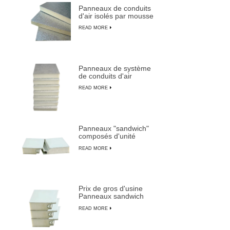
Panneaux de conduits
moisissure
d'air isolés par mousse
blanches
PU durable et légère
READ MORE
Panneaux de système
de conduits d'air
centraux pré-isolés en
READ MORE
mousse PU composite
Panneaux "sandwich"
composés d'unité
centrale isolés ignifuges
READ MORE
imperméables
personnalisables
Prix de gros d'usine
Panneaux sandwich
pré-isolés les plus
READ MORE
durables de LUSEN