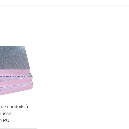
de conduits à
ousse
ue PU
ienne et anti-