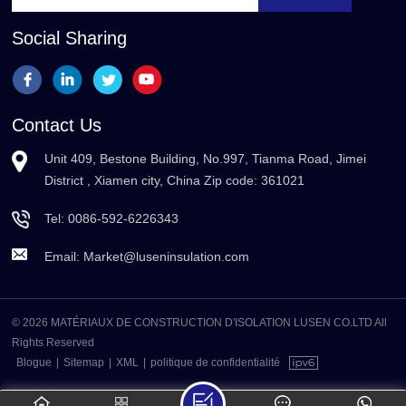
Social Sharing
Contact Us
Unit 409, Bestone Building, No.997, Tianma Road, Jimei
District , Xiamen city, China Zip code: 361021
Tel:
0086-592-6226343
Email:
Market@luseninsulation.com
© 2026 MATÉRIAUX DE CONSTRUCTION D'ISOLATION LUSEN CO.LTD All
Rights Reserved
Blogue
|
Sitemap
|
XML
|
politique de confidentialité