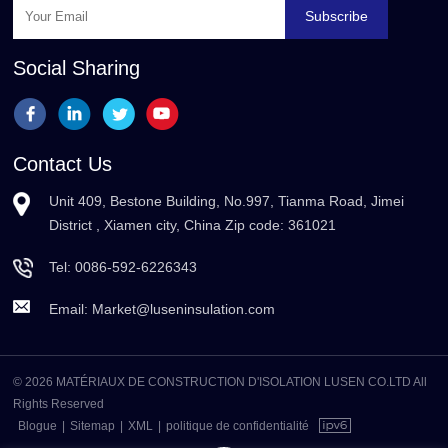
Subscribe
Social Sharing
Contact Us
Unit 409, Bestone Building, No.997, Tianma Road, Jimei
District , Xiamen city, China Zip code: 361021
Tel:
0086-592-6226343
Email:
Market@luseninsulation.com
© 2026 MATÉRIAUX DE CONSTRUCTION D'ISOLATION LUSEN CO.LTD All
Rights Reserved
Blogue
|
Sitemap
|
XML
|
politique de confidentialité