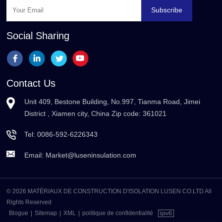
Subscribe
Social Sharing
Contact Us
Unit 409, Bestone Building, No.997, Tianma Road, Jimei
District , Xiamen city, China Zip code: 361021
Tel:
0086-592-6226343
Email:
Market@luseninsulation.com
© 2026 MATÉRIAUX DE CONSTRUCTION D'ISOLATION LUSEN CO.LTD All
Rights Reserved
Blogue
|
Sitemap
|
XML
|
politique de confidentialité